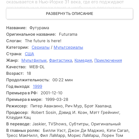
оказывается в Нью-Йорке 31 века, где его поджидают
поразительные похождения и необычные персонажи.
Фрай разыскивает работу в сфере доставки, где его
РАЗВЕРНУТЬ ОПИСАНИЕ
сотрудниками становятся необыкновенный робот Бендер
и умная, однако нерешительная в себе любовница Лила.
Название:
Футурама
Их отношения развиваются на фоне смешных и
Оригинальное название:
Futurama
абсурдных ситуаций, которые завязываются в их новой
Слоган:
The future is here!
жизни. Как только Фрай, Бендер и Лила активизируют
Категории:
Сериалы
/
Мультсериалы
свою работу, они сталкиваются с множеством
Страна:
США
трудностей. Покупатели их доставки - это не только люди,
Жанр:
Мультфильм
,
Фантастика
,
Комедия
,
Приключения
но и инопланетяне, а задания становятся все более
сложными и непредсказуемыми. Команда сталкивается с
Качество:
WEB-DL
конкурирующими курьерскими службами и злодеями,
Возраст:
18
которые желают помешать их успеху. Каждый новый
Продолжительность:
00:22 мин
заказ приносит спонтанные повороты сюжета, а герои
Год выхода:
1999
учатся действовать вместе, несмотря на свои различия.
Премьера в РФ:
2001-12-10
На одном из заданий они обнаруживают нечто, что может
Премьера в мире:
1999-03-28
изменить их жизнь навсегда, ставя под угрозу их дружбу
Режиссер:
Питер Аванзино, Рич Мур, Брэт Хааланд
и карьеру.
Продюсер:
Robert Sosin, Дэвид И. Коэн, Мэтт Грейнинг,
Клаудия Кац
В переводе:
Jaskier, TVShows, Субтитры, Оригинальный
В главных ролях:
Билли Уэст, Джон Ди Маджио, Кэти Сагал,
Тресс МакНилл, Фил ЛаМарр, Морис ЛаМарш, Лорен Том