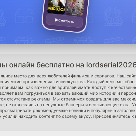
Смотреть
 онлайн бесплатно на lordserial2026
еальное место для всех любителей фильмов и сериалов. Наш сай
лассические произведения киноискусства. Каждый день мы обно
онимаем, как важно для зрителей иметь доступ к качественно
зволяет вам погрузиться в захватывающий мир истории и перс
яется отсутствие рекламы. Мы стремимся создать для вас макс
е, не отвлекаясь на ненужные баннеры и всплывающие окна. Уд
просматривать рекомендуемые новинки и популярные заголовки
 усилий находить контент по своему вкусу. Присоединяйтесь к 