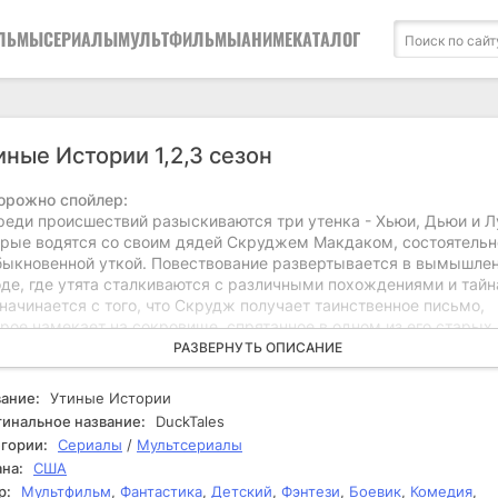
ЛЬМЫ
СЕРИАЛЫ
МУЛЬТФИЛЬМЫ
АНИМЕ
КАТАЛОГ
иные Истории 1,2,3 сезон
орожно спойлер:
реди происшествий разыскиваются три утенка - Хьюи, Дьюи и Л
орые водятся со своим дядей Скруджем Макдаком, состоятельн
быкновенной уткой. Повествование развертывается в вымышле
оде, где утята сталкиваются с различными похождениями и тайн
начинается с того, что Скрудж получает таинственное письмо,
орое намекает на сокровище, спрятанное в одном из его старых
ений. Утята решают помочь дяде в поисках, полные интереса и
РАЗВЕРНУТЬ ОПИСАНИЕ
овности к приключениям. На протяжении их поисков утята
лкиваются с разнообразными препятствиями, начиная от изворо
ание:
Утиные Истории
ерников и заканчивая спонтанными ловушками. Каждое новое
инальное название:
DuckTales
итие заставляет их задуматься о том, что сокровище может ок
гории:
Сериалы
/
Мультсериалы
таким простым, как кажется. Скрудж, Хьюи, Дьюи и Луи исслед
на:
США
ринные карты и расшифровывают загадки, однако вскоре поним
р:
Мультфильм
,
Фантастика
,
Детский
,
Фэнтези
,
Боевик
,
Комедия
,
их конкуренты тоже не дремлют. На одном из этапов они находя