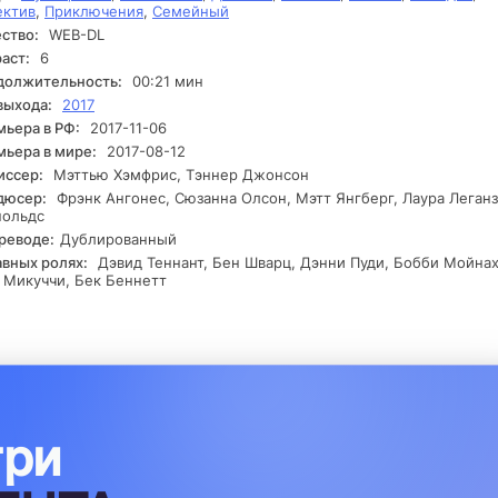
ектив
,
Приключения
,
Семейный
рхъестественный предмет, который может изменить ход их
ство:
WEB-DL
лючений, но его истинное свойство остается загадкой. Что жде
аст:
6
реди, и смогут ли они справиться с возникающими опасностями
должительность:
00:21 мин
выхода:
2017
ьера в РФ:
2017-11-06
ьера в мире:
2017-08-12
иссер:
Мэттью Хэмфрис, Тэннер Джонсон
дюсер:
Фрэнк Ангонес, Сюзанна Олсон, Мэтт Янгберг, Лаура Леганз
нольдс
реводе:
Дублированный
авных ролях:
Дэвид Теннант, Бен Шварц, Дэнни Пуди, Бобби Мойнах
 Микуччи, Бек Беннетт
три