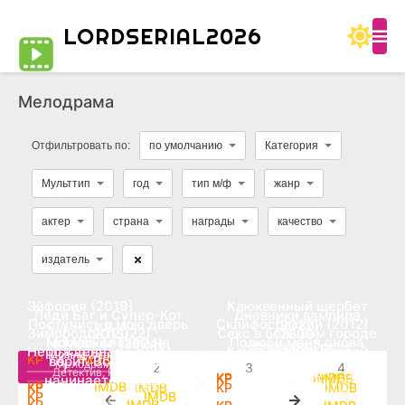
LORDSERIAL2026
Мелодрама
Отфильтровать по:
по умолчанию
Категория
Мульттип
год
тип м/ф
жанр
актер
страна
награды
качество
издатель
Эйфория (2019)
Клюквенный щербет
Сериал
18+
Сериал
18+
Леди Баг и Супер-Кот
Дневники вампира
6+
6+
Сериал
18+
Постучись в мою дверь
Склифосовский (2012)
(2022)
Сериал
16+
Сериал
18+
Драма
,
США
Зимородок (2022)
Секс в большом городе
(2015)
(2009)
Сериал
18+
Сериал
18+
1,2 сезон
1,2,3,4 сезон
Москва слезам не
Полюби меня снова
в Москве (2024)
Сериал
16+
Сериал
16+
+
Драма
,
Россия
Мелодрама
,
Турция
1,2,3,4,5,6 сезон
1-5,6 сезон
1-7,8 сезон
Нерождённая (2024)
Ключ от всех дверей
(1998)
Сериал
16+
Сериал
12+
Драма
,
Турция
Мультфильм
,
Франция
Драма
,
США
1,2 сезон
1-11,12 сезон
7.4
8.2
верит. Всё только
(2025)
Мелодрама
,
Россия
1,2,3 сезон
1-5,6 сезон
1
2
3
4
(2021)
Детектив
,
Россия
Драма
,
США
1 сезон
1 сезон
7.9
5.7
8.4
5.4
начинается (2025)
Мелодрама
,
Россия
1 сезон
1,2 сезон
7.9
5.8
8.2
7.5
7.9
7.7
Мелодрама
,
Россия
5.0
0
Мелодрама
,
Россия
7.5
0