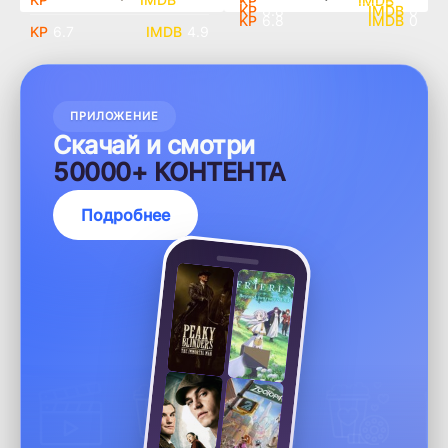
8.2
7.4
6.8
0
6.8
0
6.7
4.9
ПРИЛОЖЕНИЕ
Скачай и смотри
50000+ КОНТЕНТА
Подробнее