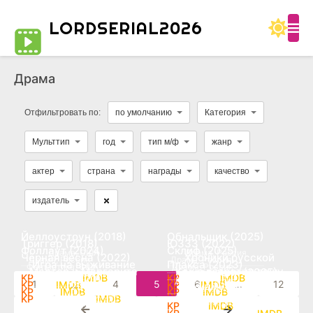
LORDSERIAL2026
Драма
Отфильтровать по:
по умолчанию
Категория
Мульттип
год
тип м/ф
жанр
актер
страна
награды
качество
издатель
Йеллоустоун (2018)
Обнальщик (2025)
Сериал
18+
Сериал
18+
Триггер (2018)
ЮЗЗЗ (2022)
Сериал
18+
Сериал
18+
Фоллаут (2024)
Склиф (2025)
Сериал
16+
+
Сериал
18+
Драма
,
США
Драма
,
Россия
Чёрная весна (2022)
Хроники русской
Сериал
18+
Сериал
18+
Драма
,
Россия
Драма
,
Россия
1,2,3,4,5 сезон
1 сезон
Игра на выживание
Плакса (2023)
Сериал
18+
Сериал
18+
Фантастика
,
США
Драма
,
Россия
1,2,3 сезон
1 сезон
Мастер и Маргарита
Как я встретил вашу
революции (2025)
Сериал
18+
Сериал
18+
Драма
,
Россия
1,2 сезон
1 сезон
8.6
8.6
7.1
5.9
(2020)
Драма
,
Россия
1 сезон
1 сезон
1
...
4
5
6
...
12
8.4
7.4
7.8
0
(2005)
маму (2005)
История
,
Россия
1,2 сезон
1,2 сезон
7.9
8.3
7.3
0
Триллер
,
Россия
1 сезон
1-8,9 сезон
7.6
0
Триллер
,
Россия
Комедия
,
США
7.6
0