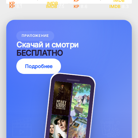
7.4
0
7.5
7.1
8.1
7.5
8.6
8.3
ПРИЛОЖЕНИЕ
Скачай и смотри
БЕСПЛАТНО
Подробнее