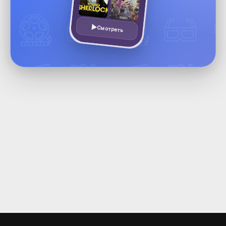
Смотреть