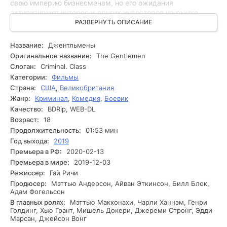
свою империю бизнесменам, но его ожидания
активизируют интерес у других инвесторов на рынке.
Вскоре Мики сталкивается с последствиями своих
РАЗВЕРНУТЬ ОПИСАНИЕ
решений, иногда его планы оказываются под угрозой из-
за опасного соперника, который готов на всё, чтобы
Название:
Джентльмены
заполучить его бизнес. В это время Мики и его команда,
Оригинальное название:
The Gentlemen
включая верного друга и партнёра, начинают понимать,
Слоган:
Criminal. Class
что мир криминала полон предательств и неожиданных
Категории:
Фильмы
поворотов. Расследование проблем начинается с того, что
Страна:
США
,
Великобритания
Мики старается разобраться, кто стоит за его
Жанр:
Криминал
,
Комедия
,
Боевик
неприятностями. Он допрашивает своих знакомых и
партнёров, чтобы выяснить, кто может быть замешан в
Качество:
BDRip, WEB-DL
заговоре против него. По мере обнаружения деталей, он
Возраст:
18
сталкивается с непредсказуемыми препятствиями: от
Продолжительность:
01:53 мин
нежелательных очевидцев до хитрых врагов. Ситуация
Год выхода:
2019
осложняется, и порой в игру вступают преступные
Премьера в РФ:
2020-02-13
группировки и полиция, которые хотят уничтожить его
Премьера в мире:
2019-12-03
бизнес ради своих целей. Мики понимает, что его жизнь и
Режиссер:
Гай Ричи
бизнес находятся на грани. Он решает действовать,
Продюсер:
Мэттью Андерсон, Айван Эткинсон, Билл Блок,
однако его планы сталкиваются с неожиданным
Адам Фогельсон
поворотом событий, который держит зрителя в
В главных ролях:
Мэттью Макконахи, Чарли Ханнэм, Генри
напряжении.
Голдинг, Хью Грант, Мишель Докери, Джереми Стронг, Эдди
Марсан, Джейсон Вонг